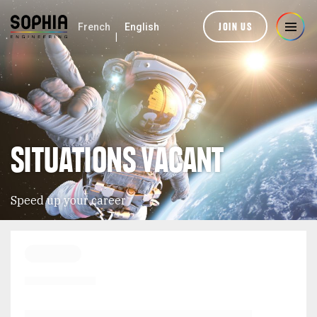
JOIN US
French
English
SITUATIONS VACANT
Speed up your career